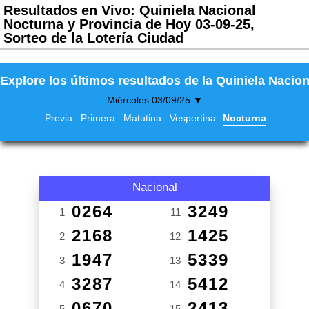
Resultados en Vivo: Quiniela Nacional
Nocturna y Provincia de Hoy 03-09-25,
Sorteo de la Lotería Ciudad
Explore los últimos resultados de la Quiniela Nacion
Miércoles 03/09/25 ▼
Previa
Primera
Matutina
Vespertina
Nocturna
Nacional
0264
3249
1
11
2168
1425
2
12
1947
5339
3
13
3287
5412
4
14
0670
2413
5
15