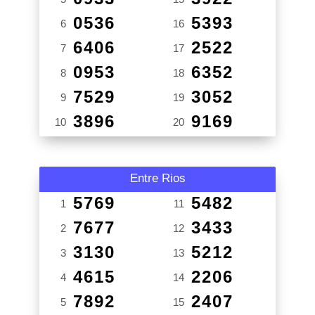
0536
5393
6
16
6406
2522
7
17
0953
6352
8
18
7529
3052
9
19
3896
9169
10
20
Entre Rios
5769
5482
1
11
7677
3433
2
12
3130
5212
3
13
4615
2206
4
14
7892
2407
5
15