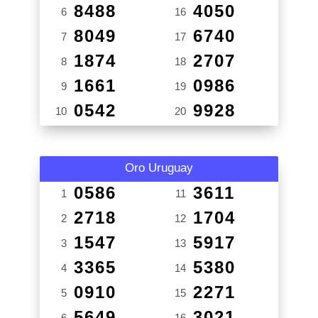
8488
4050
6
16
8049
6740
7
17
1874
2707
8
18
1661
0986
9
19
0542
9928
10
20
Oro Uruguay
0586
3611
1
11
2718
1704
2
12
1547
5917
3
13
3365
5380
4
14
0910
2271
5
15
5649
3021
6
16