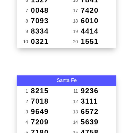
6
16
0048
7420
7
17
7093
6010
8
18
8334
4414
9
19
0321
1551
10
20
Santa Fe
8215
9236
1
11
7018
3111
2
12
9649
6572
3
13
7209
5639
4
14
7180
4758
5
15