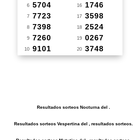
5704
1746
6
16
7723
3598
7
17
7398
2524
8
18
7260
0267
9
19
9101
3748
10
20
Resultados sorteos Nocturna del .
Resultados sorteos Vespertina del , resultados sorteos.