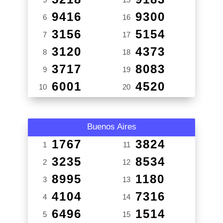
9416
9300
6
16
3156
5154
7
17
3120
4373
8
18
3717
8083
9
19
6001
4520
10
20
Buenos Aires
1767
3824
1
11
3235
8534
2
12
8995
1180
3
13
4104
7316
4
14
6496
1514
5
15