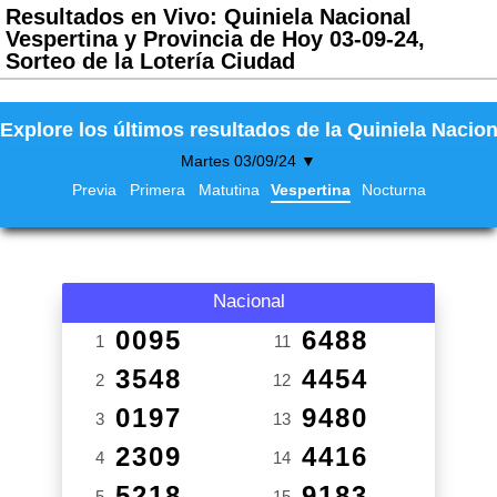
Resultados en Vivo: Quiniela Nacional
Vespertina y Provincia de Hoy 03-09-24,
Sorteo de la Lotería Ciudad
Explore los últimos resultados de la Quiniela Nacion
Martes 03/09/24 ▼
Previa
Primera
Matutina
Vespertina
Nocturna
Nacional
0095
6488
1
11
3548
4454
2
12
0197
9480
3
13
2309
4416
4
14
5218
9183
5
15