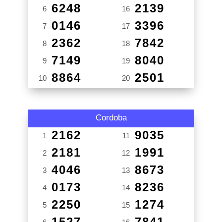
6248
2139
6
16
0146
3396
7
17
2362
7842
8
18
7149
8040
9
19
8864
2501
10
20
Cordoba
2162
9035
1
11
2181
1991
2
12
4046
8673
3
13
0173
8236
4
14
2250
1274
5
15
1527
7841