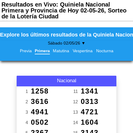
Resultados en Vivo: Quiniela Nacional
Primera y Provincia de Hoy 02-05-26, Sorteo
de la Lotería Ciudad
Explore los últimos resultados de la Quiniela Nacion
Sábado 02/05/26 ▼
Previa
Primera
Matutina
Vespertina
Nocturna
Nacional
1258
1341
1
11
3616
0313
2
12
4941
4721
3
13
0502
1604
4
14
2367
3143
5
15