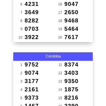
4231
9047
6
16
3649
2650
7
17
8282
9468
8
18
0703
5464
9
19
3922
7617
10
20
Cordoba
9752
8374
1
11
9074
3403
2
12
3177
9350
3
13
2161
1875
4
14
9373
8216
5
15
1467
2390