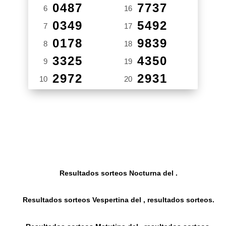
0487
7737
6
16
0349
5492
7
17
0178
9839
8
18
3325
4350
9
19
2972
2931
10
20
Resultados sorteos Nocturna del .
Resultados sorteos Vespertina del , resultados sorteos.