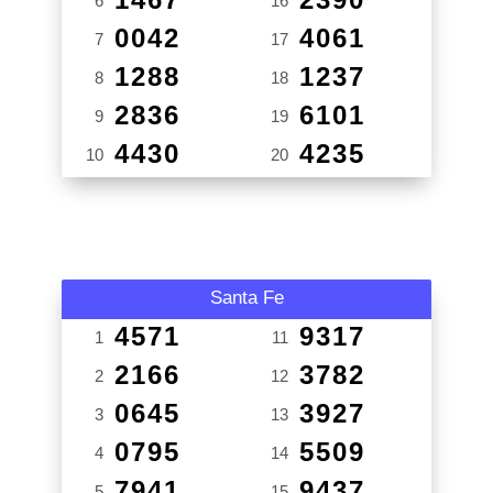
6
16
0042
4061
7
17
1288
1237
8
18
2836
6101
9
19
4430
4235
10
20
Santa Fe
4571
9317
1
11
2166
3782
2
12
0645
3927
3
13
0795
5509
4
14
7941
9437
5
15