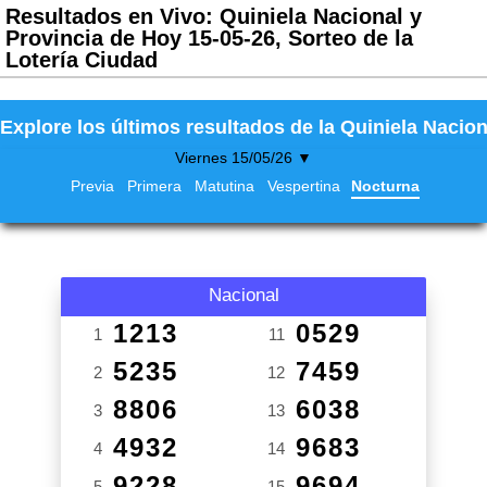
Resultados en Vivo: Quiniela Nacional y
Provincia de Hoy 15-05-26, Sorteo de la
Lotería Ciudad
Explore los últimos resultados de la Quiniela Nacion
Viernes 15/05/26 ▼
Previa
Primera
Matutina
Vespertina
Nocturna
Nacional
1213
0529
1
11
5235
7459
2
12
8806
6038
3
13
4932
9683
4
14
9228
9694
5
15