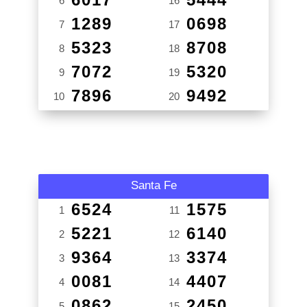
6
16
1289
0698
7
17
5323
8708
8
18
7072
5320
9
19
7896
9492
10
20
Santa Fe
6524
1575
1
11
5221
6140
2
12
9364
3374
3
13
0081
4407
4
14
0862
2450
5
15