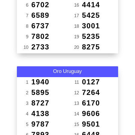
6702
4414
6
16
6589
5425
7
17
6737
3001
8
18
7802
5235
9
19
2733
8275
10
20
Oro Uruguay
1940
0127
1
11
5895
7264
2
12
8727
6170
3
13
4138
9606
4
14
9787
9501
5
15
7893
6448
6
16