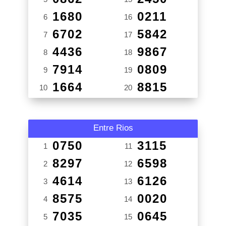
1680
0211
6
16
6702
5842
7
17
4436
9867
8
18
7914
0809
9
19
1664
8815
10
20
Entre Rios
0750
3115
1
11
8297
6598
2
12
4614
6126
3
13
8575
0020
4
14
7035
0645
5
15